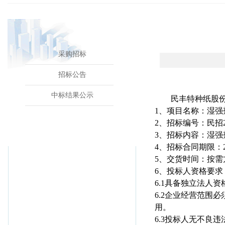
采购招标
招标公告
中标结果公示
民丰特种纸股
1
、项目名称：湿强
2
、招标编号：民招
3
、招标内容：
湿强
4
、招标合同期限：
5
、交货时间：按需
6
、投标人资格要求
6.1
具备独立法人资
6.2
企业经营范围必
用
。
6.3
投标人无不良违