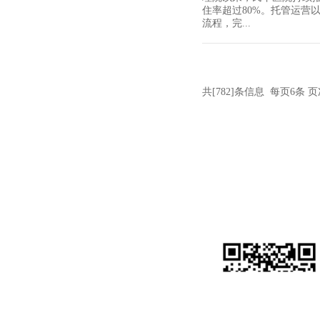
住率超过80%。托管运营
流程，完...
共[782]条信息 每页6条 页次
民丰特种纸股份有限公司
地址：浙江省海盐县沈荡镇永康路288号
电话：0573-82839052
网址：
www.mfspchina.net
邮箱：DSH@MFSPCHINA.NET