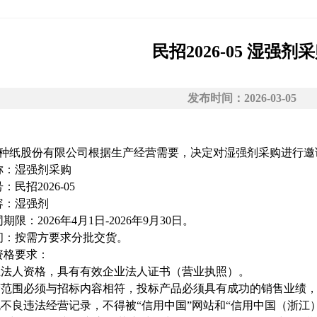
民招2026-05 湿强剂
发布时间：2026-03-05
种纸股份有限公司根据生产经营需要，决定对湿强剂采购进行邀
称：湿强剂采购
号：民招
2026-05
容：
湿强剂
同期限：
202
6
年
4
月
1
日
-202
6
年
9
月
3
0
日。
间：按需方要求分批交货。
资格要求：
立法人资格，具有有效企业法人证书（营业执照）。
营范围必须与招标内容相符，投标产品必须具有成功的销售业绩
无不良违法经营记录，不得被
“信用中国”网站和“信用中国（浙江