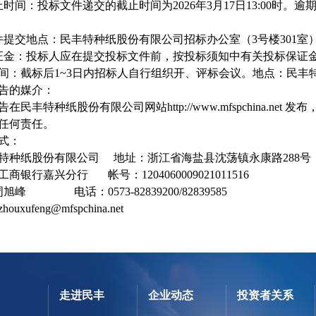
止时间：投标文件递交的截止时间为
202
6
年
3
月
1
7
日
13:00
时。逾
件提交地点：
民丰特种纸股份有限公司招标办公室（
3
号楼
301
室
证金：投标人应在提交投标文件前，按投标须知中有关投标保证
间：截标后
1~3
日内招标人自行组织开、评标会议。地点：民丰
告的媒介：
告在民丰特种纸股份有限公司网站
http://www.mfspchina.net
发布
任何责任。
式：
特种纸股份有限公司
地址：浙江省
海盐县沈荡镇永康路
288
号
工商银行嘉兴分行
帐号：
1204060009021011516
周旭峰
电话：
0573-82839
200/82839585
zhouxufeng
@mfspchina.net
走进民丰
企业动态
投资者关系