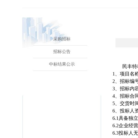
采购招标
招标公告
中标结果公示
民丰特
1
、项目名
2
、招标编
3
、招标内
4
、招标合
5
、交货时
6
、投标人
6.1
具备独
6.2
企业经
6.3
投标人