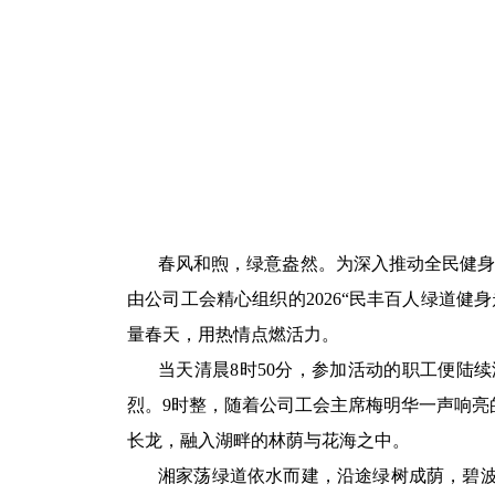
春风和煦，绿意盎然。为深入推动全民健
由公司工会精心组织的
2026
“民丰百人绿道健
量春天，用热情点燃活力。
当天清晨
8
时
50
分，参加活动的职工便陆续
烈。
9
时整，随着公司工会主席梅明华一声响亮
长龙，融入湖畔的林荫与花海之中。
湘家荡绿道依水而建，沿途绿树成荫，碧