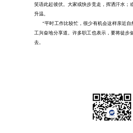
笑语此起彼伏。大家或快步竞走，挥洒汗水；
升温。
“平时工作比较忙，很少有机会这样亲近自
工兴奋地分享道。许多职工也表示，要将徒步
去。
民丰特种纸股份有限公司
地址：浙江省海盐县沈荡镇永康路288号
电话：0573-82839052
网址：
www.mfspchina.net
邮箱：DSH@MFSPCHINA.NET